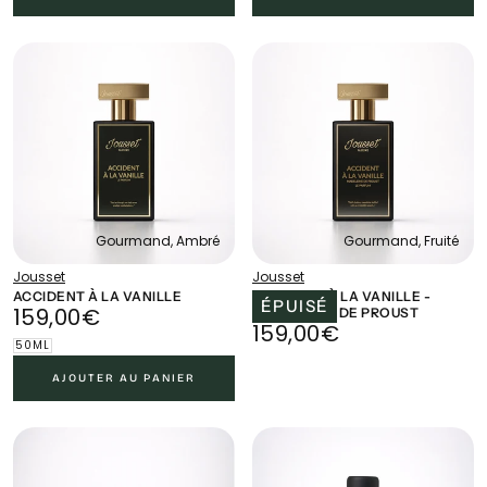
Gourmand, Ambré
Gourmand, Fruité
Jousset
Jousset
ACCIDENT À LA VANILLE
ACCIDENT À LA VANILLE -
ÉPUISÉ
159,00€
PRIX
159,00€
MADELAINE DE PROUST
159,00€
PRIX
159,00€
RÉGULIER
50ML
RÉGULIER
AJOUTER AU PANIER