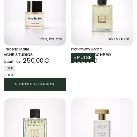
Frais, Poudré
Boisé, Fruité
Frédéric Malle
Profvmvm Roma
ACNE STUDIOS
ACQUA E ZUCCHERO
ÉPUISÉ
250,00€
PRIX
250,00€
PRIX
250,00€
250,00€
à partir de
MINIMUM
RÉGULIER
50ML
100ML
AJOUTER AU PANIER