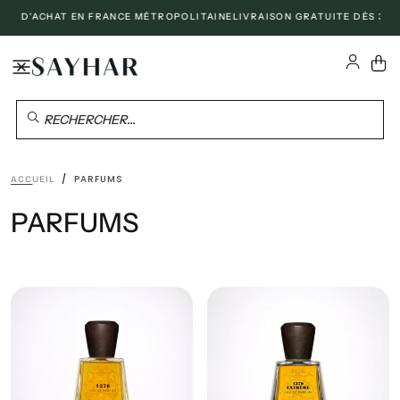
 D'ACHAT EN FRANCE MÉTROPOLITAINE
LIVRAISON GRATUITE DÈS 300€ D
PASSER
AU
CONTENU
RECHERCHER...
/
PARFUMS
ACCUEIL
PARFUMS