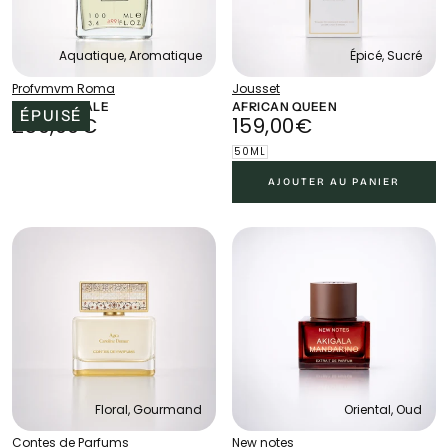
Aquatique, Aromatique
Épicé, Sucré
Profvmvm Roma
Jousset
ACQVA DI SALE
AFRICAN QUEEN
ÉPUISÉ
250,00€
PRIX
159,00€
PRIX
250,00€
159,00€
RÉGULIER
RÉGULIER
50ML
AJOUTER AU PANIER
Floral, Gourmand
Oriental, Oud
Contes de Parfums
New notes