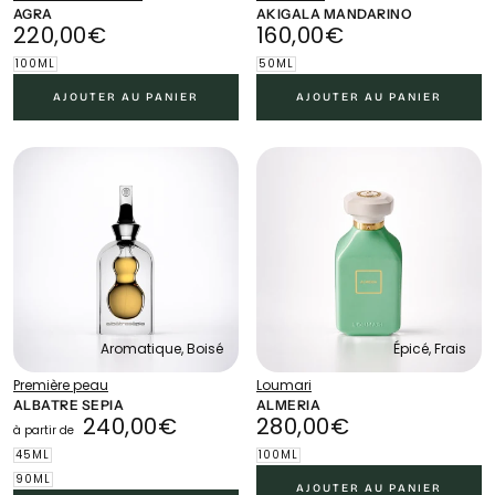
AGRA
AKIGALA MANDARINO
220,00€
PRIX
160,00€
PRIX
220,00€
160,00€
RÉGULIER
RÉGULIER
100ML
50ML
AJOUTER AU PANIER
AJOUTER AU PANIER
Aromatique, Boisé
Épicé, Frais
Première peau
Loumari
ALBATRE SEPIA
ALMERIA
240,00€
PRIX
280,00€
PRIX
240,00€
280,00€
à partir de
MINIMUM
RÉGULIER
45ML
100ML
90ML
AJOUTER AU PANIER