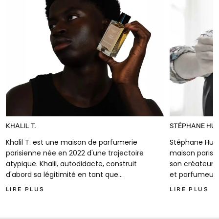
KHALIL T.
STÉPHANE HU
Khalil T. est une maison de parfumerie
Stéphane Hum
parisienne née en 2022 d'une trajectoire
maison parisi
atypique. Khalil, autodidacte, construit
son créateur 
d'abord sa légitimité en tant que
et parfumeur
connaisseur avéré en parfum et
sud de la Franc
LIRE PLUS
LIRE PLUS
n'hésites pas à conseiller des parfums
auprès d'un m
sur son compte Snapchat : il
spécialise dan
sélectionne, recommande et
détrempe et 