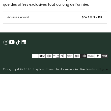
que des offres exclusives tout au long de l'année.
EMAIL
S'ABONNER
M
d
p
Copyright © 2026 Sayhar. Tous droits réservés. Réalisation
Syde
EUR | €