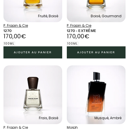
Fruité, Boisé
Boisé, Gourmand
P. Frapin & Cie
P. Frapin & Cie
1270
1270 - EXTRÊME
170,00€
PRIX
170,00€
PRIX
170,00€
170,00€
RÉGULIER
RÉGULIER
100ML
100ML
AJOUTER AU PANIER
AJOUTER AU PANIER
Frais, Boisé
Musqué, Ambré
P. Frapin & Cie
Morph