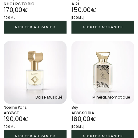
6 HOURS TO RIO
A.21
170,00€
PRIX
150,00€
PRIX
170,00€
150,00€
RÉGULIER
RÉGULIER
100ML
100ML
AJOUTER AU PANIER
AJOUTER AU PANIER
Boisé, Musqué
Minéral, Aromatique
Noeme Paris
Bey
ABYSSE
ABYSSORIA
190,00€
PRIX
180,00€
PRIX
190,00€
180,00€
RÉGULIER
RÉGULIER
100ML
100ML
AJOUTER AU PANIER
AJOUTER AU PANIER