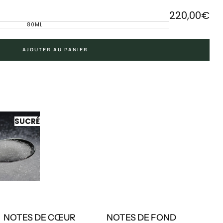
220,00€
Prix
220,00€
80ML
VARIANTE
régulier
ÉPUISÉE
OU
INDISPONIBLE
AJOUTER AU PANIER
SUCRÉ
NOTES DE CŒUR
NOTES DE FOND