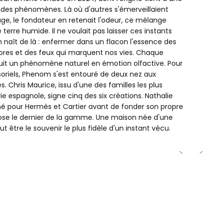
ST
ur des phénomènes. Là où d'autres s'émerveillaient
ge, le fondateur en retenait l'odeur, ce mélange
LLEMENT
 terre humide. Il ne voulait pas laisser ces instants
 naît de là : enfermer dans un flacon l'essence des
ores et des feux qui marquent nos vies. Chaque
IDE
duit un phénomène naturel en émotion olfactive. Pour
riels, Phenom s'est entouré de deux nez aux
 Chris Maurice, issu d'une des familles les plus
ie espagnole, signe cinq des six créations. Nathalie
gné pour Hermès et Cartier avant de fonder son propre
ose le dernier de la gamme. Une maison née d'une
 être le souvenir le plus fidèle d'un instant vécu.
ncore été sélectionné.