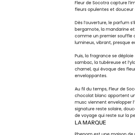
Fleur de Socotra capture l’im
fleurs opulentes et douceu
Dès l’ouverture, le parfum s’
bergamote, la mandarine et 
comme un premier souffle ch
lumineux, vibrant, presque e
Puis, la fragrance se déploie
sambac, la tubéreuse et l’y
charnel, qui évoque des fleur
enveloppantes.
Au fil du temps, Fleur de Soc
chocolat blanc apportent une
musc viennent envelopper l
signature reste solaire, d
de voyage qui reste sur la p
LE PANI
LA MARQUE
Phenom est une maison de pa