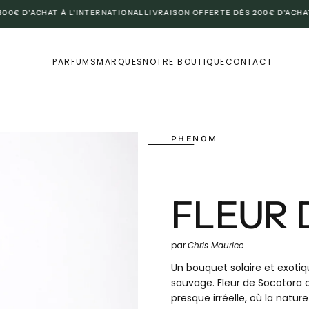
D'ACHAT À L'INTERNATIONAL
LIVRAISON OFFERTE DÈS 200€ D'ACHAT EN
PARFUMS
MARQUES
NOTRE BOUTIQUE
CONTACT
PHENOM
FLEUR 
par
Chris Maurice
Un bouquet solaire et exoti
sauvage. Fleur de Socotora 
presque irréelle, où la natu