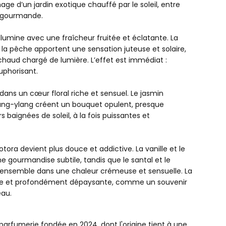
age d’un jardin exotique chauffé par le soleil, entre
r gourmande.
illumine avec une fraîcheur fruitée et éclatante. La
la pêche apportent une sensation juteuse et solaire,
aud chargé de lumière. L’effet est immédiat :
uphorisant.
 dans un cœur floral riche et sensuel. Le jasmin
lang-ylang créent un bouquet opulent, presque
s baignées de soleil, à la fois puissantes et
otora devient plus douce et addictive. La vanille et le
 gourmandise subtile, tandis que le santal et le
’ensemble dans une chaleur crémeuse et sensuelle. La
ouce et profondément dépaysante, comme un souvenir
eau.
ER RAPIDE
rfumerie fondée en 2024, dont l'origine tient à une