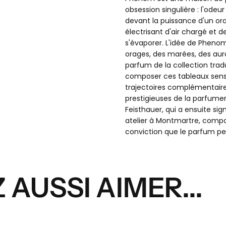
E
obsession singulière : l'ode
devant la puissance d'un ora
ACTUE
électrisant d'air chargé et de
s'évaporer. L'idée de Phenom
orages, des marées, des aur
V
parfum de la collection tra
composer ces tableaux senso
trajectoires complémentaires.
prestigieuses de la parfumer
Feisthauer, qui a ensuite si
atelier à Montmartre, comp
conviction que le parfum peut
Aucun produit n'a e
AUSSI AIMER...