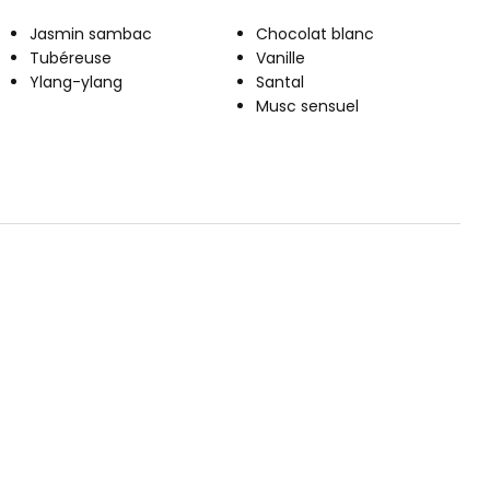
Jasmin sambac
Chocolat blanc
Tubéreuse
Vanille
Ylang-ylang
Santal
Musc sensuel