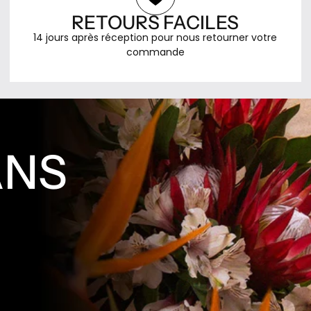
couleurs, un phénomène
parfums. C'est une maison d'éd
RETOURS FACILES
 la vue déclenche
calquée sur le monde littéraire
 l'odorat. Il ne cherche
14 jours après réception pour nous retourner votre
Frédéric Malle choisit ses auteu
 des parfums : il invite
commande
donne une carte blanche total
à se combiner,
de brief, pas de contrainte de
 son rôle est celui d'un
et signe chaque flacon du no
 entre les sens. La
son créateur. Dominique Ropio
7, lancée en 2012, est
Jean-Claude Ellena, Maurice R
es voyages au Moyen-
Olivia Giacobetti, Pierre Bourdo
sa fascination pour cette
ANS
nez parmi les plus respectés d
onsidère comme le
l'industrie, qui pour la première
nivers. L'Orient n'y est
peuvent composer sans comp
omme un exotisme de
et assumer publiquement leur
is comme une source de
Portrait of a Lady, Carnal Flow
ystère et de sagesse. Le
Ravageur sont devenus des
revient trois fois dans le
références absolues de la par
e pour lui la protection,
contemporaine. Le flacon suit 
et la chance. En 2022, il
même philosophie : neutre, ép
ction Serpent, inspirée
minimaliste, conçu pour que r
t légendes du monde
distraie du parfum et de son a
ue composition naît