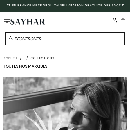
CE MÉTROPOLITAINE
LIVRAISON GRATUITE DÈS 300€ D'ACHAT À L'INTER
PASSER
AU
CONTENU
RECHERCHER...
/
/
COLLECTIONS
ACCUEIL
TOUTES NOS MARQUES