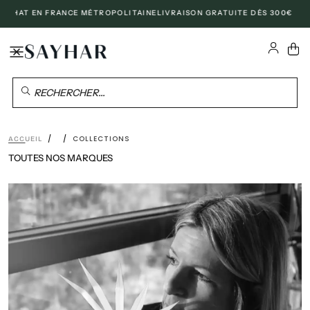
ANCE MÉTROPOLITAINE
LIVRAISON GRATUITE DÈS 300€ D'ACHAT À L'INTE
PASSER
AU
CONTENU
RECHERCHER...
/
/
COLLECTIONS
ACCUEIL
TOUTES NOS MARQUES