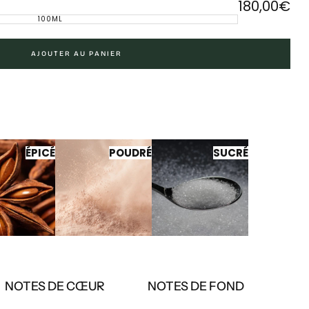
180,00€
Prix
180,00€
100ML
VARIANTE
régulier
ÉPUISÉE
OU
INDISPONIBLE
AJOUTER AU PANIER
ÉPICÉ
POUDRÉ
SUCRÉ
NOTES DE CŒUR
NOTES DE FOND