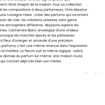
ST
nt l'état d'esprit de la maison. Pour sa collection
ié les compositions à deux parfumeurs, Chris Maurice
LLEMENT
 une consigne claire : créer des parfums qui racontent
oin de crier. Six créations unisexes, sans genre
ne atmosphère différente. Abyssoria explore les
IDE
lines. Cachemire Blanc enveloppe d'une chaleur
convoque les marchés épicés et les pâtisseries
rd fleur d'oranger et amande d'une précision
s parfums, c'est une même retenue dans l'expression
a matière. Le flacon suit la même logique : sobre,
ne distraie du parfum lui-même. Une maison toute
qui connaît déjà très bien son métier.
ncore été sélectionné.