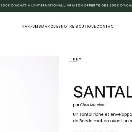
 D'ACHAT À L'INTERNATIONAL
LIVRAISON OFFERTE DÈS 200€ D'ACHAT E
PARFUMS
MARQUES
NOTRE BOUTIQUE
CONTACT
BEY
SANTAL
par
Chris Maurice
Un santal riche et envelopp
de Banda met en avant un san