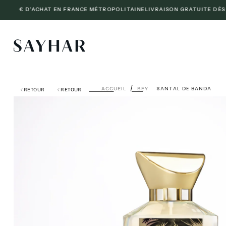
0€ D'ACHAT EN FRANCE MÉTROPOLITAINE
LIVRAISON GRATUITE DÈS 300€
PASSER
AU
CONTENU
/
SANTAL DE BANDA
ACCUEIL
BEY
RETOUR
RETOUR