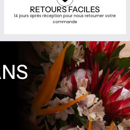
couleurs, un phénomène
parfums. C'est une maison d'éd
RETOURS FACILES
 la vue déclenche
calquée sur le monde littéraire
 l'odorat. Il ne cherche
14 jours après réception pour nous retourner votre
Frédéric Malle choisit ses auteu
 des parfums : il invite
commande
donne une carte blanche total
à se combiner,
de brief, pas de contrainte de
 son rôle est celui d'un
et signe chaque flacon du no
 entre les sens. La
son créateur. Dominique Ropio
7, lancée en 2012, est
Jean-Claude Ellena, Maurice R
es voyages au Moyen-
Olivia Giacobetti, Pierre Bourdo
sa fascination pour cette
ANS
nez parmi les plus respectés d
onsidère comme le
l'industrie, qui pour la première
nivers. L'Orient n'y est
peuvent composer sans comp
omme un exotisme de
et assumer publiquement leur
is comme une source de
Portrait of a Lady, Carnal Flow
ystère et de sagesse. Le
Ravageur sont devenus des
revient trois fois dans le
références absolues de la par
e pour lui la protection,
contemporaine. Le flacon suit 
et la chance. En 2022, il
même philosophie : neutre, ép
ction Serpent, inspirée
minimaliste, conçu pour que r
t légendes du monde
distraie du parfum et de son a
ue composition naît