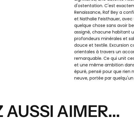
E
d'ostentation. C'est exacteme
Renaissance, Raf Bey a conf
ACTUE
et Nathalie Feisthauer, avec
quelque chose sans avoir bes
assigné, chacune habitant u
V
profondeurs minérales et sa
douce et textile. Excursion 
orientales à travers un acco
remarquable. Ce qui unit ce
et une même ambition dans l
épuré, pensé pour que rien 
neuve, portée par quelqu'un 
Aucun produit n'a e
AUSSI AIMER...