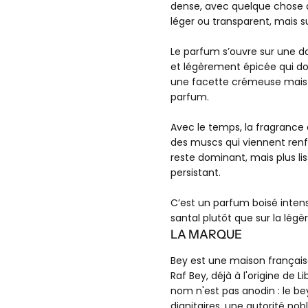
dense, avec quelque chose de
léger ou transparent, mais s
Le parfum s’ouvre sur une 
et légèrement épicée qui don
une facette crémeuse mais a
parfum.
Avec le temps, la fragrance 
des muscs qui viennent renf
reste dominant, mais plus lis
persistant.
C’est un parfum boisé intense
santal plutôt que sur la légè
LA MARQUE
Bey est une maison français
LE PANI
Raf Bey, déjà à l'origine de 
nom n'est pas anodin : le be
dignitaires, une autorité nobl