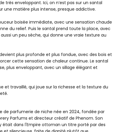
 très enveloppant. Ici, on n’est pas sur un santal
ur une matière plus intense, presque addictive.
douceur boisée immédiate, avec une sensation chaude
ne du relief. Puis le santal prend toute la place, avec
ussi un peu sèche, qui donne une vraie texture au
devient plus profonde et plus fondue, avec des bois et
orcer cette sensation de chaleur continue. Le santal
se, plus enveloppant, avec un sillage élégant et
 et travaillé, qui joue sur la richesse et la texture du
reté.
e de parfumerie de niche née en 2024, fondée par
ER RAPIDE
Librery Parfums et directeur créatif de Phenom. Son
y était dans l'Empire ottoman un titre porté par des
e et silencieuse, faite de dignité plutôt que